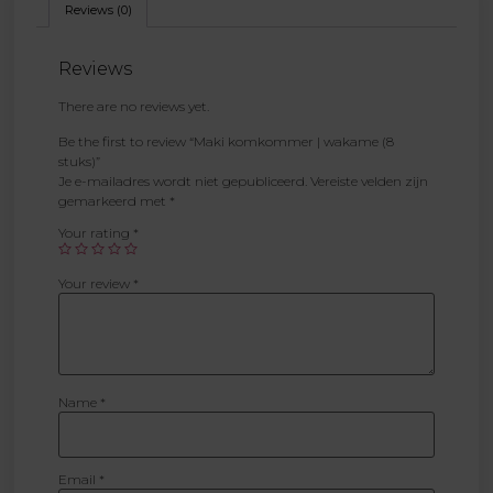
Reviews (0)
Reviews
There are no reviews yet.
Be the first to review “Maki komkommer | wakame (8
stuks)”
Je e-mailadres wordt niet gepubliceerd.
Vereiste velden zijn
gemarkeerd met
*
Your rating
*
Your review
*
Name
*
Email
*