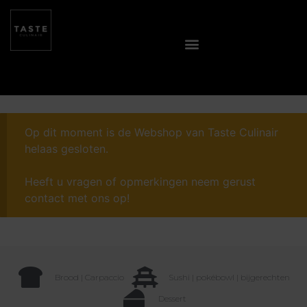
Op dit moment is de Webshop van Taste Culinair
helaas gesloten.
Heeft u vragen of opmerkingen neem gerust
contact met ons op!
Brood | Carpaccio
Sushi | pokébowl | bijgerechten
Dessert