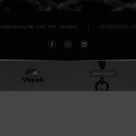
endijkseweg 8b. 4401 NM Yerseke | +31113574100 