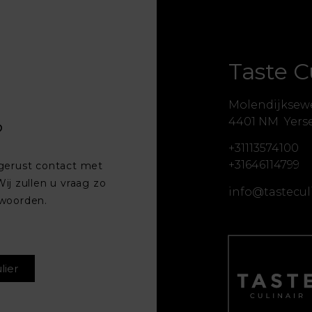
Taste C
Molendijksew
4401 NM Yers
?
+31113574100
+31646114799
gerust contact met
ij zullen u vraag zo
info@tasteculi
twoorden.
lier