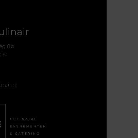
ulinair
eg 8b
eke
nair.nl