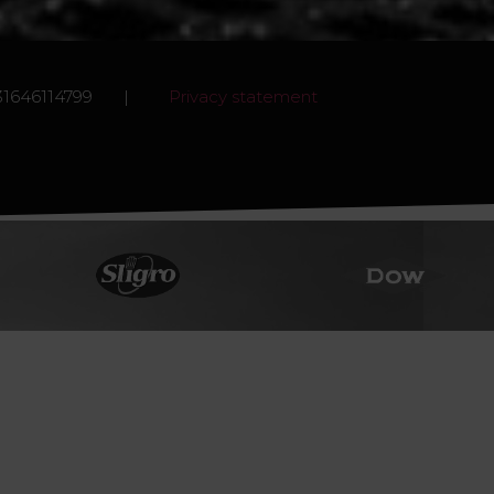
/ +31646114799 |
Privacy statement