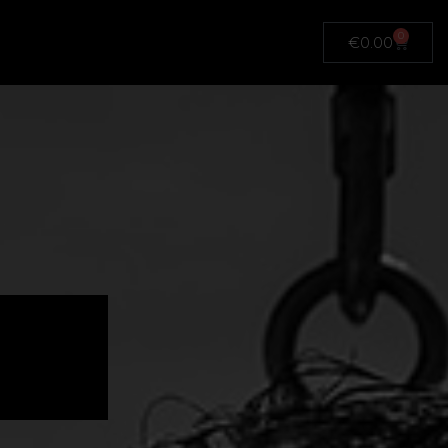
0
€
0.00