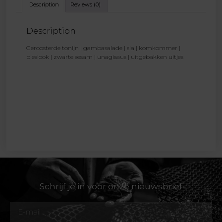
Description
Reviews (0)
Description
Geroosterde tonijn | gambasalade | sla | komkommer |
bieslook | zwarte sesam | unagisaus | uitgebakken uitjes
Schrijf je in voor onze nieuwsbrief