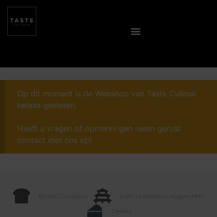
Op dit moment is de Webshop van Taste Culinair
helaas gesloten.
Heeft u vragen of opmerkingen neem gerust
contact met ons op!
Brood | Carpaccio
Sushi | pokébowl | bijgerechten
Dessert