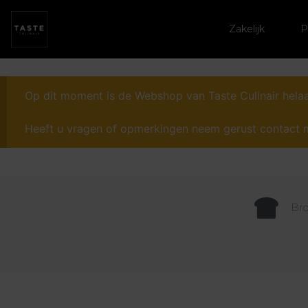
Zakelijk
P
Op dit moment is de Webshop van Taste Culinair helaa
Heeft u vragen of opmerkingen neem gerust contact 
Bro