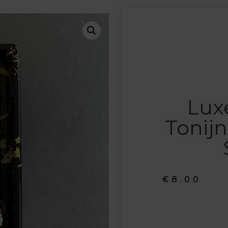
Lux
Tonij
€
8.00