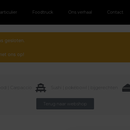
articulier
Foodtruck
Ons verhaal
Contact
s gesloten.
met ons op!
od | Carpaccio
Sushi | pokébowl | bijgerechten
Terug naar webshop